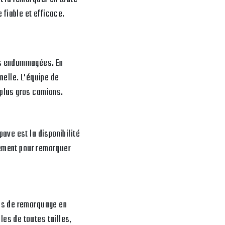
 fiable et efficace.
es endommagées. En
nelle. L'équipe de
 plus gros camions.
ave est la disponibilité
dement pour remorquer
ues de remorquage en
es de toutes tailles,