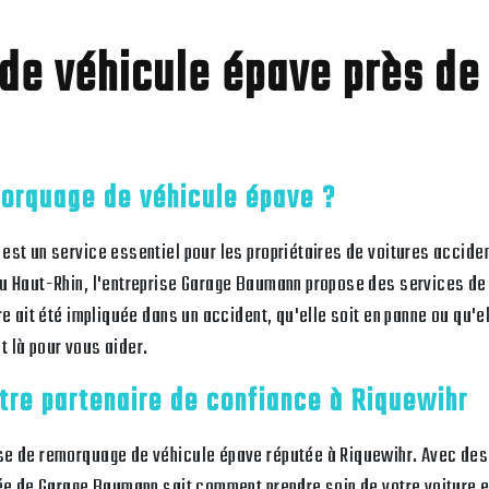
e véhicule épave près de
morquage de véhicule épave ?
est un service essentiel pour les propriétaires de voitures accide
du Haut-Rhin, l'entreprise Garage Baumann propose des services d
re ait été impliquée dans un accident, qu'elle soit en panne ou qu'e
 là pour vous aider.
tre partenaire de confiance à Riquewihr
se de remorquage de véhicule épave réputée à Riquewihr. Avec de
iée de Garage Baumann sait comment prendre soin de votre voiture e