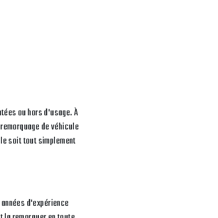
ntées ou hors d'usage. À
e remorquage de véhicule
lle soit tout simplement
s années d'expérience
t la remorquer en toute