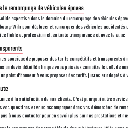
s le remorquage de véhicules épaves
 solide expertise dans le domaine du remorquage de véhicules épav
orbourg-Wihr pour déplacer et remorquer des véhicules accidentés 
vice fiable et professionnel, en toute transparence et avec le souci 
ansparents
 soucieux de proposer des tarifs compétitifs et transparents à n
ns un devis détaillé afin que vous puissiez connaître le coût de no
un point d'honneur à vous proposer des tarifs justes et adaptés à 
oute
nce à la satisfaction de nos clients. C'est pourquoi notre service c
tes vos questions et vous accompagner dans vos démarches de rem
pas à nous contacter pour en savoir plus sur nos prestations et nos