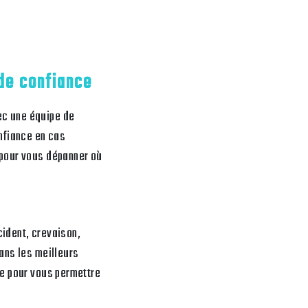
de confiance
ec une équipe de
nfiance en cas
 pour vous dépanner où
cident, crevaison,
dans les meilleurs
ce pour vous permettre