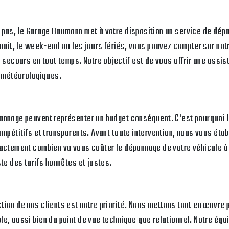
 pas, le Garage Baumann met à votre disposition un service de dép
 nuit, le week-end ou les jours fériés, vous pouvez compter sur not
e secours en tout temps. Notre objectif est de vous offrir une assis
s météorologiques.
pannage peuvent représenter un budget conséquent. C'est pourquoi
ompétitifs et transparents. Avant toute intervention, nous vous éta
xactement combien va vous coûter le dépannage de votre véhicule à
ste des tarifs honnêtes et justes.
ion de nos clients est notre priorité. Nous mettons tout en œuvre p
e, aussi bien du point de vue technique que relationnel. Notre équ