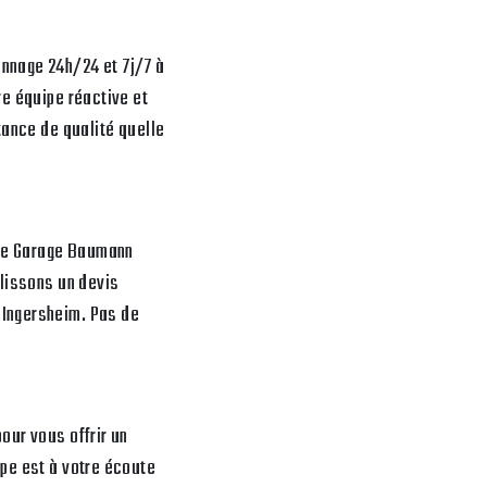
annage 24h/24 et 7j/7 à
re équipe réactive et
tance de qualité quelle
 le Garage Baumann
blissons un devis
 Ingersheim. Pas de
our vous offrir un
ipe est à votre écoute