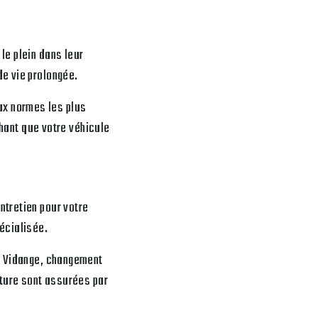
le plein dans leur
de vie prolongée.
ux normes les plus
chant que votre véhicule
ntretien pour votre
écialisée.
e. Vidange, changement
iture sont assurées par